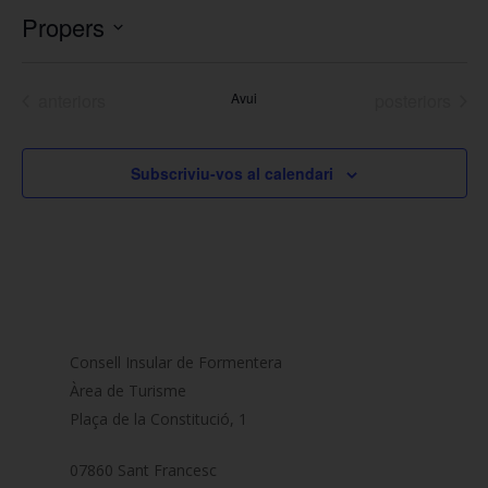
Propers
Selecciona
una
Esdeveniments
Esdeveniment
anteriors
Avui
posteriors
data.
Subscriviu-vos al calendari
Consell Insular de Formentera
Àrea de Turisme
Plaça de la Constitució, 1
07860 Sant Francesc