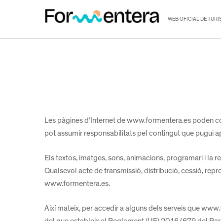
Skip
to
WEB OFICIAL DE TUR
main
content
Les pàgines d’Internet de www.formentera.es poden con
pot assumir responsabilitats pel contingut que pugui a
Els textos, imatges, sons, animacions, programari i la 
Qualsevol acte de transmissió, distribució, cessió, r
www.formentera.es.
Així mateix, per accedir a alguns dels serveis que ww
del que estableix el Reglament (UE) 2016/679 del Parlam