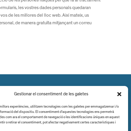
ormularis, les vostres dades personals quedaran
vos de les millores del lloc web. Així mateix, us
 personal, de manera gratuïta mitjançant un correu
Gestionar el consentiment de les galetes
s millors experiències, utilitzem tecnologies com les galetes per emmagatzemar i/o
informació del dispositiu. El consentiment d'aquestes tecnologies ens permetrà
es com ara el comportament de navegació o les identificacions úniques en aquest
ntir o retirar el consentiment, pot afectar negativament certes característiques i