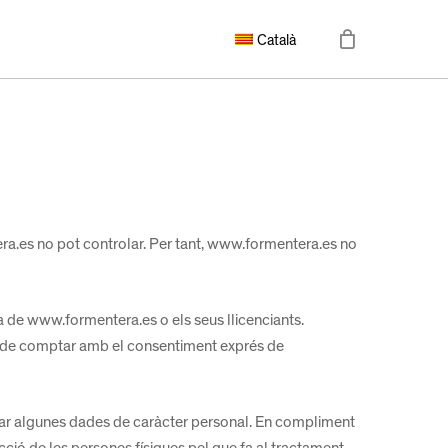
Català
ra.es no pot controlar. Per tant, www.formentera.es no
va de www.formentera.es o els seus llicenciants.
ha de comptar amb el consentiment exprés de
onar algunes dades de caràcter personal. En compliment
ció de les persones físiques pel que fa al tractament