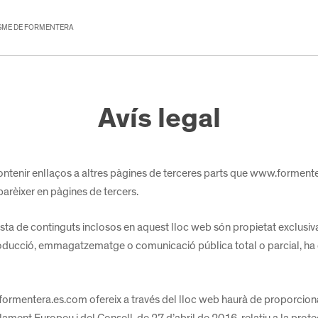
ISME DE FORMENTERA
Avís legal
tenir enllaços a altres pàgines de terceres parts que www.formente
parèixer en pàgines de tercers.
resta de continguts inclosos en aquest lloc web són propietat exclusi
eproducció, emmagatzematge o comunicació pública total o parcial, 
w.formentera.es.com ofereix a través del lloc web haurà de proporci
ent Europeu i del Consell, de 27 d’abril de 2016, relatiu a la protec