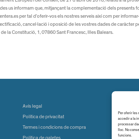
 dades us informam que, mitjançant la complementació dels presents f
tera.es per tal d’oferir-vos els nostres serveis així com per informar-
 rectificació, cancel·lació i oposició de les vostres dades de caràcter
de la Constitució, 1, 07860 Sant Francesc, Illes Balears.
Avís legal
Per oferir le
Política de privacitat
accedir a la 
processar dad
Termes i condicions de compra
lloc. No conse
funcions.
Política de galetes