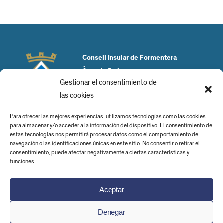
Consell Insular de Formentera
Àrea de Turisme
Gestionar el consentimiento de
Plaça de la Constitució, 1
las cookies
07860 Sant Francesc
Para ofrecer las mejores experiencias, utilizamos tecnologías como las cookies
Tel. 971 32 10 87
para almacenar y/o acceder a la información del dispositivo. El consentimiento de
estas tecnologías nos permitirá procesar datos como el comportamiento de
navegación o las identificaciones únicas en este sitio. No consentir o retirar el
consentimiento, puede afectar negativamente a ciertas características y
funciones.
Aviso legal
Política de privacidad
Aceptar
Términos y condiciones de compra
Denegar
Política de cookies