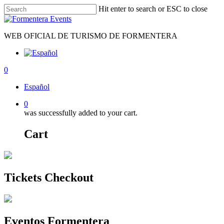
Skip
Hit enter to search or ESC to close
to
Close
main
Search
content
WEB OFICIAL DE TURISMO DE FORMENTERA
0
Menu
Español
0
was successfully added to your cart.
Cart
Tickets Checkout
Eventos Formentera